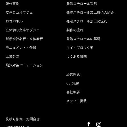
製作事例
発泡スチロール造形
立体ロゴオブジェ
発泡スチロール加工技術の紹介
ロゴパネル
発泡スチロール加工の流れ
立体切り文字オブジェ
製作の流れ
展示会社名板・立体看板
発泡スチロールの基礎
モニュメント・什器
マイ・ブロック®
工業分野
よくある質問
飛沫対策パーテーション
経営理念
CSR活動
会社概要
メディア掲載
見積り依頼・お問合せ
Facebook
Instagram