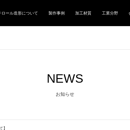
チロール造形について
製作事例
加工材質
工業分野
NEWS
お知らせ
て】