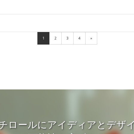
1
2
3
4
»
チロールにアイディアとデザ