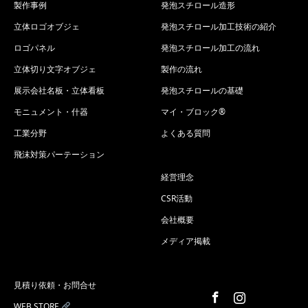
製作事例
発泡スチロール造形
立体ロゴオブジェ
発泡スチロール加工技術の紹介
ロゴパネル
発泡スチロール加工の流れ
立体切り文字オブジェ
製作の流れ
展示会社名板・立体看板
発泡スチロールの基礎
モニュメント・什器
マイ・ブロック®
工業分野
よくある質問
飛沫対策パーテーション
経営理念
CSR活動
会社概要
メディア掲載
見積り依頼・お問合せ
Facebook
Instagram
WEB STORE