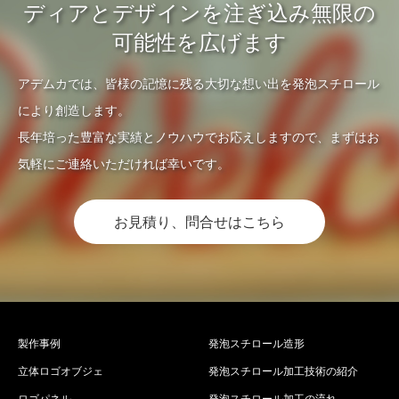
ディアとデザインを注ぎ込み無限の
可能性を広げます
アデムカでは、皆様の記憶に残る大切な想い出を発泡スチロール
により創造します。
長年培った豊富な実績とノウハウでお応えしますので、まずはお
気軽にご連絡いただければ幸いです。
お見積り、問合せはこちら
製作事例
発泡スチロール造形
立体ロゴオブジェ
発泡スチロール加工技術の紹介
ロゴパネル
発泡スチロール加工の流れ