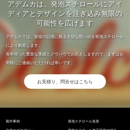
アデムカは、発泡スチロールにアイ
ディアとデザインを注ぎ込み無限の
可能性を広げます
アデムカでは、皆様の記憶に残る大切な想い出を発泡スチロール
により創造します。
長年培った豊富な実績とノウハウでお応えしますので、まずはお
気軽にご連絡いただければ幸いです。
お見積り、問合せはこちら
製作事例
発泡スチロール造形