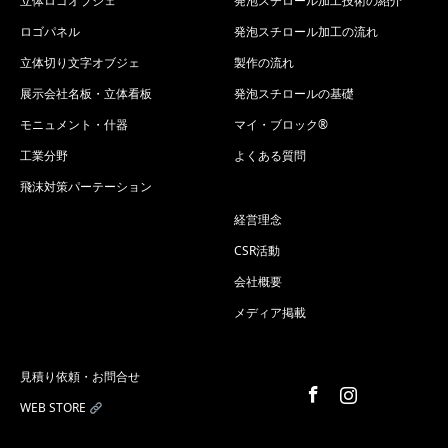
立体ロゴオブジェ
発泡スチロール加工技術の紹介
ロゴパネル
発泡スチロール加工の流れ
立体切り文字オブジェ
製作の流れ
展示会社名板・立体看板
発泡スチロールの基礎
モニュメント・什器
マイ・ブロック®
工業分野
よくある質問
飛沫対策パーテーション
経営理念
CSR活動
会社概要
メディア掲載
見積り依頼・お問合せ
Facebook
Instagram
WEB STORE