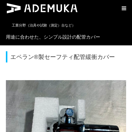
工業分野（治具や試験（測定）台など）
用途に合わせた、シンプル設計の配管カバー
エペラン®製セーフティ配管緩衝カバー