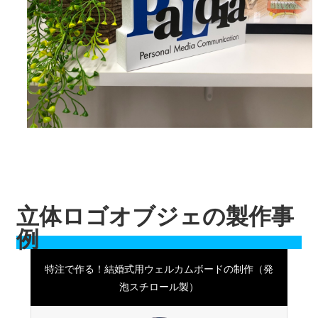
立体ロゴオブジェの製作事
例
特注で作る！結婚式用ウェルカムボードの制作（発
泡スチロール製）