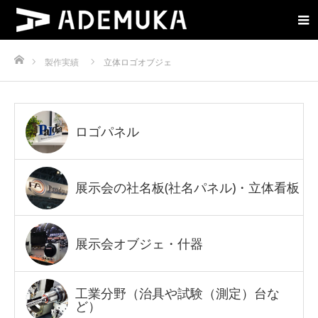
ホーム
製作実績
立体ロゴオブジェ
ロゴパネル
展示会の社名板(社名パネル)・立体看板
展示会オブジェ・什器
工業分野（治具や試験（測定）台な
ど）