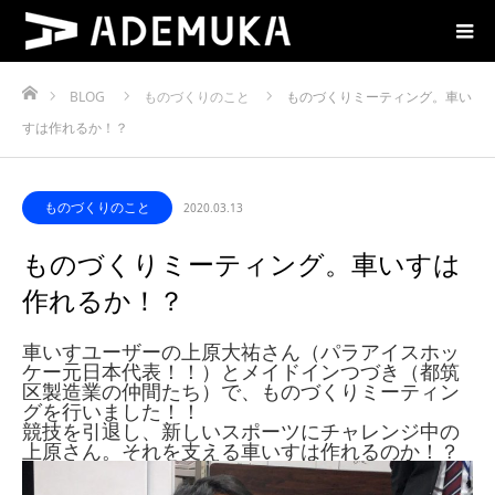
ホーム
BLOG
ものづくりのこと
ものづくりミーティング。車い
すは作れるか！？
ものづくりのこと
2020.03.13
ものづくりミーティング。車いすは
作れるか！？
車いすユーザーの上原大祐さん（パラアイスホッ
ケー元日本代表！！）とメイドインつづき（都筑
区製造業の仲間たち）で、ものづくりミーティン
グを行いました！！
競技を引退し、新しいスポーツにチャレンジ中の
上原さん。それを支える車いすは作れるのか！？