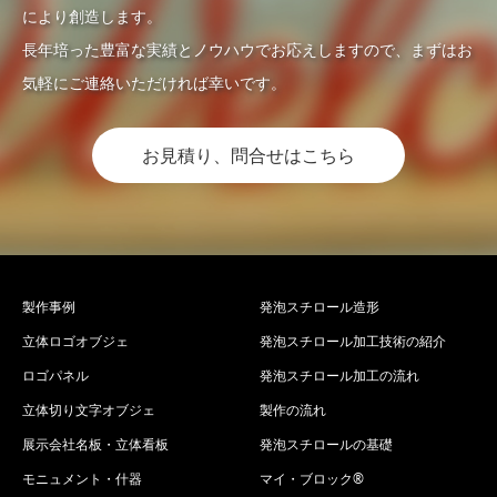
により創造します。
長年培った豊富な実績とノウハウでお応えしますので、まずはお
気軽にご連絡いただければ幸いです。
お見積り、問合せはこちら
製作事例
発泡スチロール造形
立体ロゴオブジェ
発泡スチロール加工技術の紹介
ロゴパネル
発泡スチロール加工の流れ
立体切り文字オブジェ
製作の流れ
展示会社名板・立体看板
発泡スチロールの基礎
モニュメント・什器
マイ・ブロック®